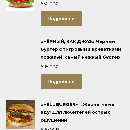
630.00
₽
Подробнее
«ЧЁРНЫЙ, КАК ДЖАЗ» Чёрный
бургер с тигровыми креветками,
пожалуй, самый нежный бургер
695.00
₽
Подробнее
«HELL BURGER» ...Жарче, чем в
аду! Для любителей острых
ощущений
690.00
₽