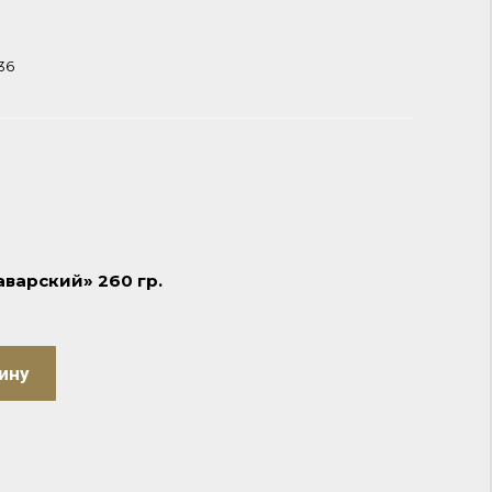
36
аварский» 260 гр.
ину