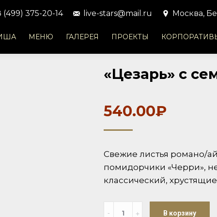
8 (499) 375-20-14
live-stars@mail.ru
Москва, Бе
ИША
МЕНЮ
ГАЛЕРЕЯ
ПРОЕКТЫ
КОРПОРАТИВ
«Цезарь» с сем
540.00
₽
Свежие листья романо/ай
помидорчики «Черри», не
классический, хрустящи
Количество
В корзину