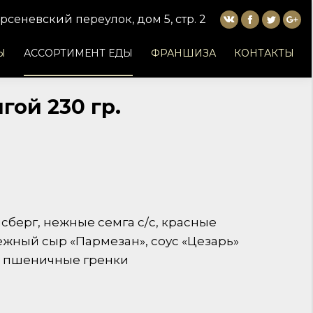
рсеневский переулок, дом 5, стр. 2
Вконтакте
Facebook
Twitter
Goo
Ы
АССОРТИМЕНТ ЕДЫ
ФРАНШИЗА
КОНТАКТЫ
гой 230 гр.
сберг, нежные семга с/c, красные
жный сыр «Пармезан», соус «Цезарь»
е пшеничные гренки